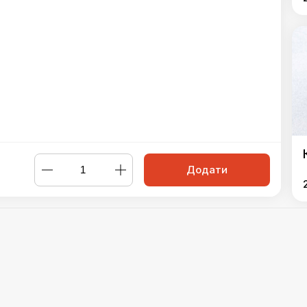
Додати
свинини
,
Мітболи з курчати
,
Котлети з індички
,
Медальйони зі 
Powered by