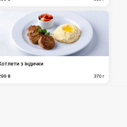
Котлети з індички
299 ₴
370 г
свинини
,
Томлені телячі щічки
,
Дорадо за 100гр
,
Філе