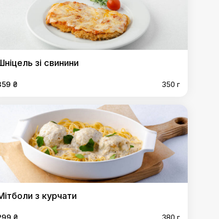
Шніцель зі свинини
359 ₴
350 г
Мітболи з курчати
299 ₴
380 г