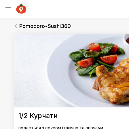
Pomodoro•Sushi360
Основні страви
Pomodoro•Sushi360
Pomodoro•Sushi360
1/2 Курчати
подається з соусом італіяно та овочами