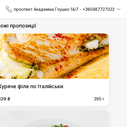
проспект Академіка Глушко 14/7 - +380487727022
ожі пропозиції
Куряче філе по Італійськи
329 ₴
395 г