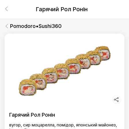
Гарячий Рол Ронін
Pomodoro•Sushi360
Гарячий Рол Ронін
вугор, сир моцарелла, помідор, японський майонез,