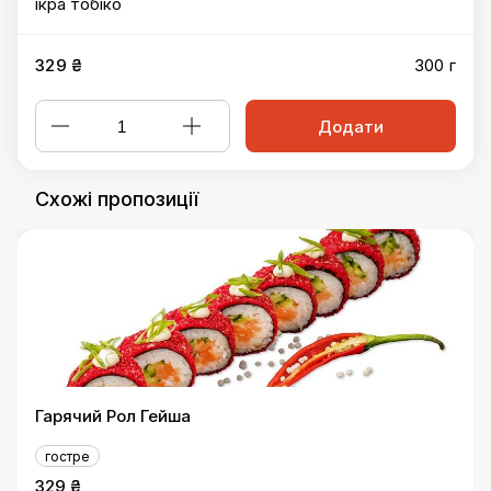
ікра тобіко
329 ₴
300 г
Додати
Схожі пропозиції
Гарячий Рол Гейша
гостре
329 ₴