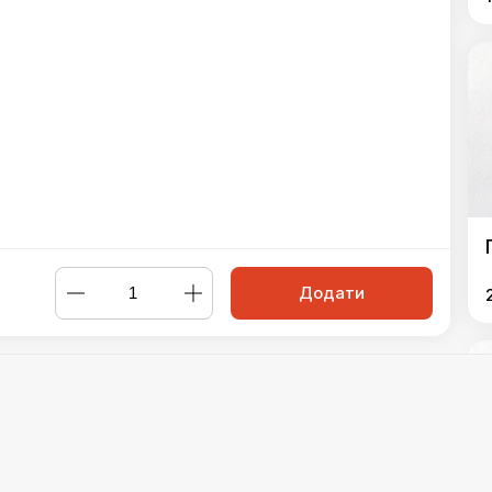
Додати
редо 22 см
,
Піца Неаполітано 22см
,
Піца 5 сирів 22см
,
Піца Бу
а Фрутті Ді Маре 22см
,
Піца Фрітта Біф Марінара
,
Піца Вітелл
ца Грибна 22 см
,
Піца Гавайська 22см