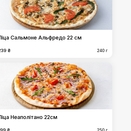
Піца Сальмоне Альфредо 22 см
239 ₴
240 г
Піца Неаполітано 22см
199 ₴
250 г