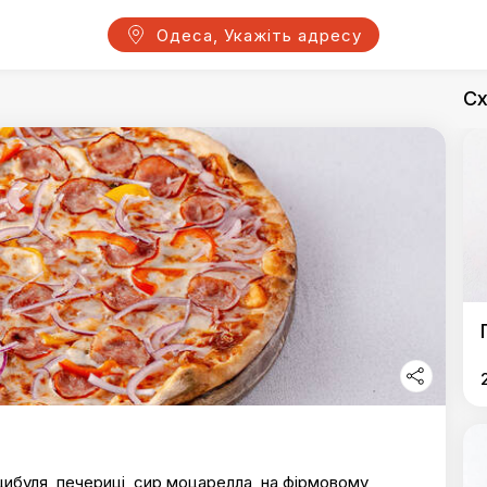
Одеса, Укажіть адресу
Сх
ибуля, печериці, сир моцарелла, на фірмовому