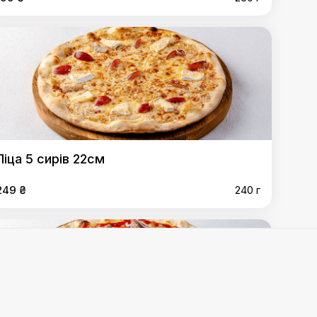
Піца 5 сирів 22см
249 ₴
240 г
ргер 22см
,
Піца Чікен Супрім 22см
,
Піца Чікен Бекон
о 22см
,
Піца Бурата 26см
,
Піца Маргарита 22см
,
Піца з