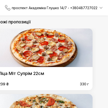
проспект Академіка Глушко 14/7 - +380487727022
ожі пропозиції
Піца Міт Супрім 22см
239 ₴
330 г