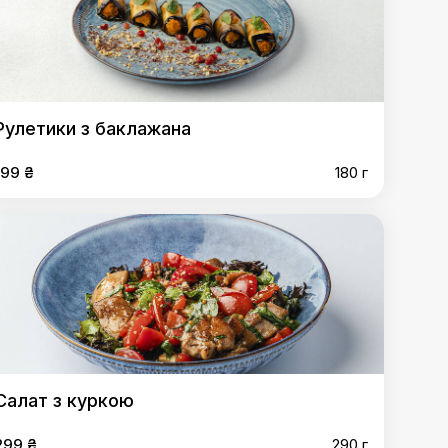
Рулетики з баклажана
199 ₴
180 г
Салат з куркою
299 ₴
290 г