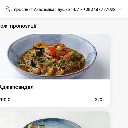
проспект Академіка Глушко 14/7 - +380487727022
ожі пропозиції
Аджапсандалі
290 ₴
320 г