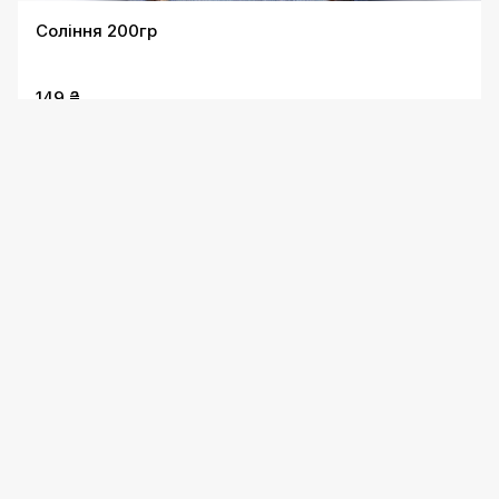
Соління 200гр
149 ₴
Соління 400гр
269 ₴