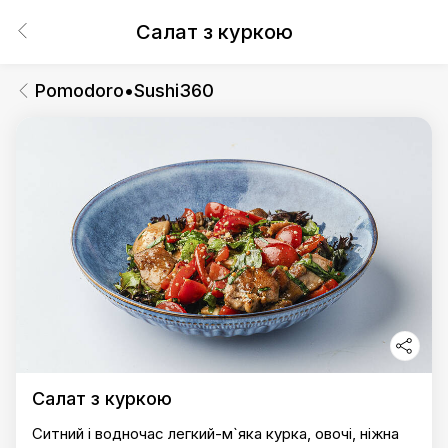
Салат з куркою
Pomodoro•Sushi360
Салат з куркою
Ситний і водночас легкий-м`яка курка, овочі, ніжна