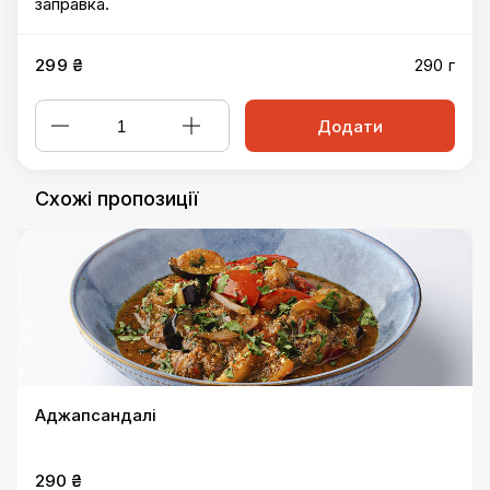
заправка.
299 ₴
290 г
Додати
Схожі пропозиції
Аджапсандалі
290 ₴