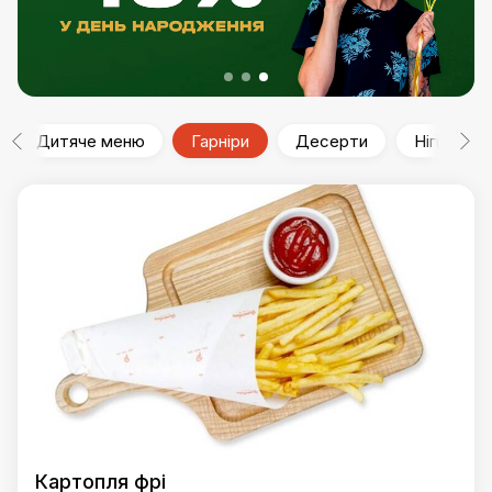
Дитяче меню
Гарніри
Десерти
Нігірі
Картопля фрі