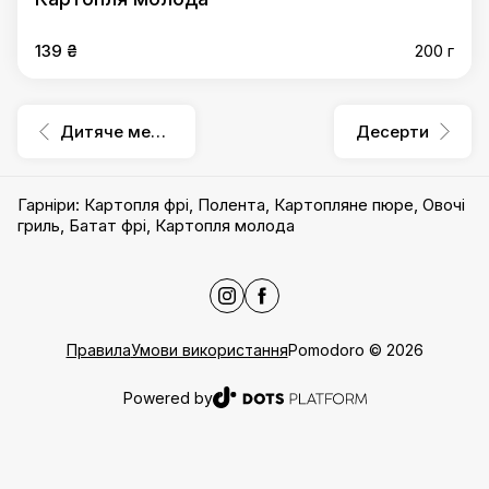
139 ₴
200 г
Дитяче меню
Десерти
Гарніри
:
Картопля фрі
,
Полента
,
Картопляне пюре
,
Овочі
гриль
,
Батат фрі
,
Картопля молода
Правила
Умови використання
Pomodoro
©
2026
Powered by