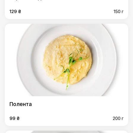
129 ₴
150 г
Полента
99 ₴
200 г