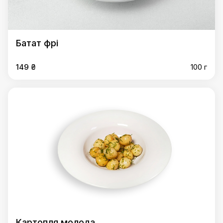
Батат фрі
149 ₴
100 г
Картопля молода