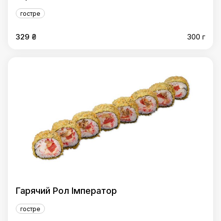
гостре
329 ₴
300 г
Гарячий Рол Імператор
гостре