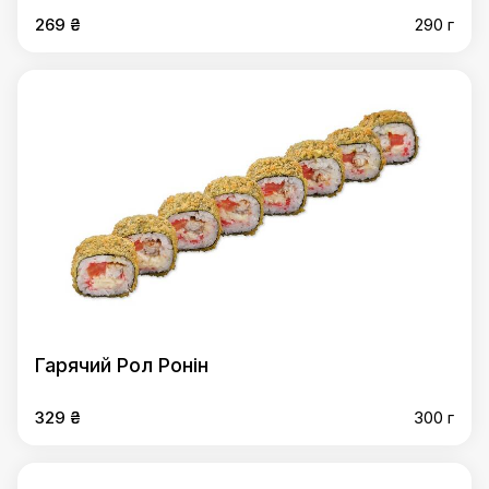
269 ₴
290 г
Гарячий Рол Ронін
329 ₴
300 г