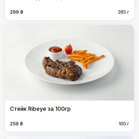
299 ₴
285 г
Стейк Ribeye за 100гр
259 ₴
100 г