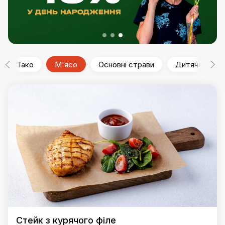
Тако
М'ясо
Основні страви
Дитяче меню
Стейк з курячого філе