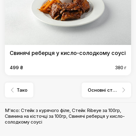
Свинячі реберця у кисло-солодкому соусі
499 ₴
380 г
Тако
Основні страви
М'ясо
:
Стейк з курячого філе
,
Стейк Ribeye за 100гр
,
Свинина на кісточці за 100гр
,
Свинячі реберця у кисло-
солодкому соусі